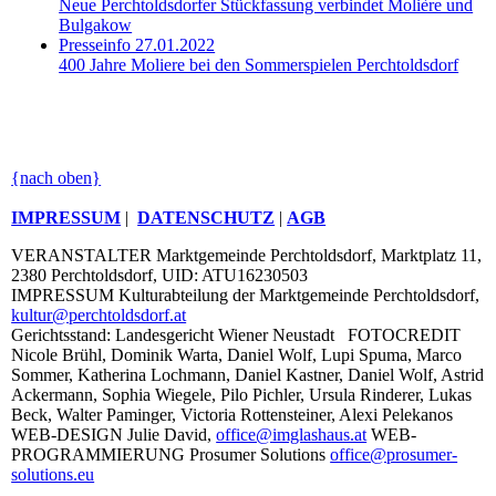
Neue Perchtoldsdorfer Stückfassung verbindet Molière und
Bulgakow
Presseinfo 27.01.2022
400 Jahre Moliere bei den Sommerspielen Perchtoldsdorf
{nach oben}
IMPRESSUM
|
DATENSCHUTZ
|
AGB
VERANSTALTER
Marktgemeinde Perchtoldsdorf, Marktplatz 11,
2380 Perchtoldsdorf, UID: ATU16230503
IMPRESSUM
Kulturabteilung der Marktgemeinde Perchtoldsdorf,
kultur@perchtoldsdorf.at
Gerichtsstand: Landesgericht Wiener Neustadt
FOTOCREDIT
Nicole Brühl, Dominik Warta, Daniel Wolf, Lupi Spuma, Marco
Sommer, Katherina Lochmann, Daniel Kastner, Daniel Wolf, Astrid
Ackermann, Sophia Wiegele, Pilo Pichler, Ursula Rinderer, Lukas
Beck, Walter Paminger, Victoria Rottensteiner, Alexi Pelekanos
WEB-DESIGN
Julie David,
office@imglashaus.at
WEB-
PROGRAMMIERUNG
Prosumer Solutions
office@prosumer-
solutions.eu