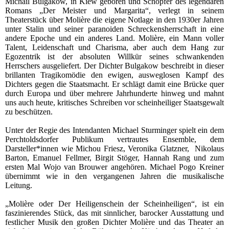
Michail Bulgakow, in Kiew geboren und Schöpfer des legendären
Romans „Der Meister und Margarita“, verlegt in seinem
Theaterstück über Molière die eigene Notlage in den 1930er Jahren
unter Stalin und seiner paranoiden Schreckensherrschaft in eine
andere Epoche und ein anderes Land. Molière, ein Mann voller
Talent, Leidenschaft und Charisma, aber auch dem Hang zur
Egozentrik ist der absoluten Willkür seines schwankenden
Herrschers ausgeliefert. Der Dichter Bulgakow beschreibt in dieser
brillanten Tragikomödie den ewigen, ausweglosen Kampf des
Dichters gegen die Staatsmacht. Er schlägt damit eine Brücke quer
durch Europa und über mehrere Jahrhunderte hinweg und mahnt
uns auch heute, kritisches Schreiben vor scheinheiliger Staatsgewalt
zu beschützen.
Unter der Regie des Intendanten Michael Sturminger spielt ein dem
Perchtoldsdorfer Publikum vertrautes Ensemble, dem
Darsteller*innen wie Michou Friesz, Veronika Glatzner, Nikolaus
Barton, Emanuel Fellmer, Birgit Stöger, Hannah Rang und zum
ersten Mal Wojo van Brouwer angehören. Michael Pogo Kreiner
übernimmt wie in den vergangenen Jahren die musikalische
Leitung.
„Molière oder Der Heiligenschein der Scheinheiligen“, ist ein
faszinierendes Stück, das mit sinnlicher, barocker Ausstattung und
festlicher Musik den großen Dichter Molière und das Theater an