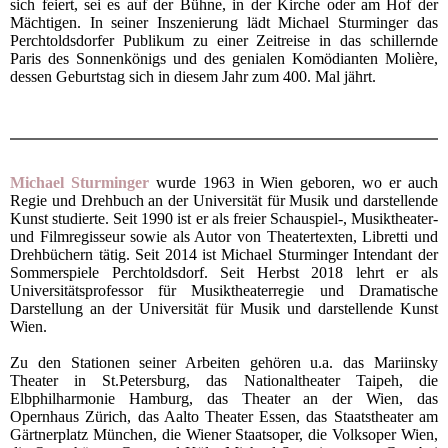
sich feiert, sei es auf der Bühne, in der Kirche oder am Hof der
Mächtigen. In seiner Inszenierung lädt Michael Sturminger das
Perchtoldsdorfer Publikum zu einer Zeitreise in das schillernde
Paris des Sonnenkönigs und des genialen Komödianten Molière,
dessen Geburtstag sich in diesem Jahr zum 400. Mal jährt.
Michael Sturminger
wurde 1963 in Wien geboren, wo er auch
Regie und Drehbuch an der Universität für Musik und darstellende
Kunst studierte. Seit 1990 ist er als freier Schauspiel-, Musiktheater-
und Filmregisseur sowie als Autor von Theatertexten, Libretti und
Drehbüchern tätig. Seit 2014 ist Michael Sturminger Intendant der
Sommerspiele Perchtoldsdorf. Seit Herbst 2018 lehrt er als
Universitätsprofessor für Musiktheaterregie und Dramatische
Darstellung an der Universität für Musik und darstellende Kunst
Wien.
Zu den Stationen seiner Arbeiten gehören u.a. das Mariinsky
Theater in St.Petersburg, das Nationaltheater Taipeh, die
Elbphilharmonie Hamburg, das Theater an der Wien, das
Opernhaus Zürich, das Aalto Theater Essen, das Staatstheater am
Gärtnerplatz München, die Wiener Staatsoper, die Volksoper Wien,