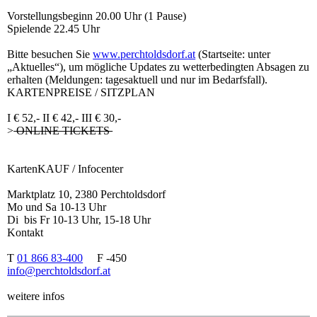
Vorstellungsbeginn 20.00 Uhr (1 Pause)
Spielende 22.45 Uhr
Bitte besuchen Sie
www.perchtoldsdorf.at
(Startseite: unter
„Aktuelles“), um mögliche Updates zu wetterbedingten Absagen zu
erhalten (Meldungen: tagesaktuell und nur im Bedarfsfall).
KARTENPREISE / SITZPLAN
I € 52,- II € 42,- III € 30,-
>
ONLINE TICKETS
KartenKAUF / Infocenter
Marktplatz 10, 2380 Perchtoldsdorf
Mo und Sa 10-13 Uhr
Di bis Fr 10-13 Uhr, 15-18 Uhr
Kontakt
T
01 866 83-400
F -450
info@perchtoldsdorf.at
weitere infos