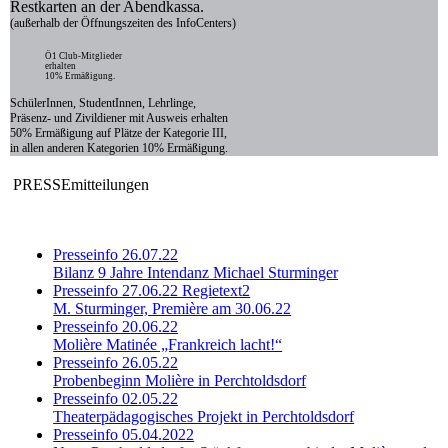
Restkarten an der Abendkassa.
(außerhalb der Öffnungszeiten des InfoCenters)
Ö1 Club-Mitglieder
erhalten
10% Ermäßigung.
SchülerInnen, StudentInnen, Lehrlinge,
Präsenz- und Zivildiener mit Ausweis erhalten
50% Ermäßigung auf Plätze der Kategorie III,
in allen anderen Kategorien 10% Ermäßigung.
PRESSEmitteilungen
Presseinfo 26.07.22
Bilanz 9 Jahre Intendanz Michael Sturminger
Presseinfo 27.06.22 Regietext2
M. Sturminger, Première am 30.06.22
Presseinfo 20.06.22
Molière Matinée „Frankreich lacht!“
Presseinfo 26.05.22
Probenbeginn Molière in Perchtoldsdorf
Presseinfo 02.05.22
Theaterpädagogisches Projekt in Perchtoldsdorf
Presseinfo 05.04.2022