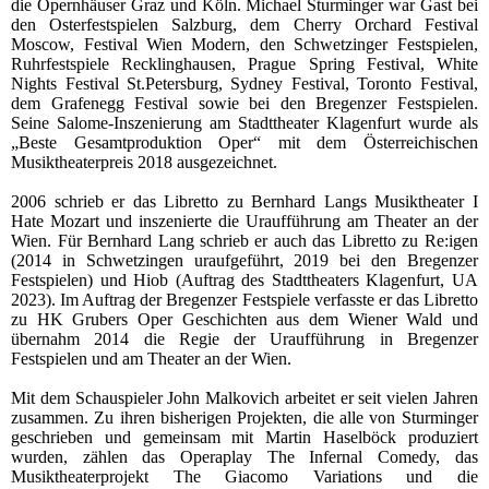
die Opernhäuser Graz und Köln. Michael Sturminger war Gast bei
den Osterfestspielen Salzburg, dem Cherry Orchard Festival
Moscow, Festival Wien Modern, den Schwetzinger Festspielen,
Ruhrfestspiele Recklinghausen, Prague Spring Festival, White
Nights Festival St.Petersburg, Sydney Festival, Toronto Festival,
dem Grafenegg Festival sowie bei den Bregenzer Festspielen.
Seine Salome-Inszenierung am Stadttheater Klagenfurt wurde als
„Beste Gesamtproduktion Oper“ mit dem Österreichischen
Musiktheaterpreis 2018 ausgezeichnet.
2006 schrieb er das Libretto zu Bernhard Langs Musiktheater I
Hate Mozart und inszenierte die Uraufführung am Theater an der
Wien. Für Bernhard Lang schrieb er auch das Libretto zu Re:igen
(2014 in Schwetzingen uraufgeführt, 2019 bei den Bregenzer
Festspielen) und Hiob (Auftrag des Stadttheaters Klagenfurt, UA
2023). Im Auftrag der Bregenzer Festspiele verfasste er das Libretto
zu HK Grubers Oper Geschichten aus dem Wiener Wald und
übernahm 2014 die Regie der Uraufführung in Bregenzer
Festspielen und am Theater an der Wien.
Mit dem Schauspieler John Malkovich arbeitet er seit vielen Jahren
zusammen. Zu ihren bisherigen Projekten, die alle von Sturminger
geschrieben und gemeinsam mit Martin Haselböck produziert
wurden, zählen das Operaplay The Infernal Comedy, das
Musiktheaterprojekt The Giacomo Variations und die