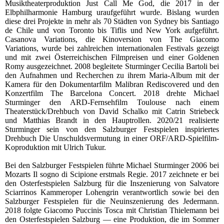
Musiktheaterproduktion Just Call Me God, die 2017 in der
Elbphilharmonie Hamburg uraufgeführt wurde. Bislang wurden
diese drei Projekte in mehr als 70 Städten von Sydney bis Santiago
de Chile und von Toronto bis Tiflis und New York aufgeführt.
Casanova Variations, die Kinoversion von The Giacomo
Variations, wurde bei zahlreichen internationalen Festivals gezeigt
und mit zwei Österreichischen Filmpreisen und einer Goldenen
Romy ausgezeichnet. 2008 begleitete Sturminger Cecilia Bartoli bei
den Aufnahmen und Recherchen zu ihrem Maria-Album mit der
Kamera für den Dokumentarfilm Malibran Rediscovered und den
Konzertfilm The Barcelona Concert. 2018 drehte Michael
Sturminger den ARD-Fernsehfilm Toulouse nach einem
Theaterstück/Drehbuch von David Schalko mit Catrin Striebeck
und Matthias Brandt in den Hauptrollen. 2020/21 realisierte
Sturminger sein von den Salzburger Festspielen inspiriertes
Drehbuch Die Unschuldsvermutung in einer ORF/ARD-Spielfilm-
Koproduktion mit Ulrich Tukur.
Bei den Salzburger Festspielen führte Michael Sturminger 2006 bei
Mozarts Il sogno di Scipione erstmals Regie. 2017 zeichnete er bei
den Osterfestspielen Salzburg für die Inszenierung von Salvatore
Sciarrinos Kammeroper Lohengrin verantwortlich sowie bei den
Salzburger Festspielen für die Neuinszenierung des Jedermann.
2018 folgte Giacomo Puccinis Tosca mit Christian Thielemann bei
den Osterfestspielen Salzburg — eine Produktion, die im Sommer